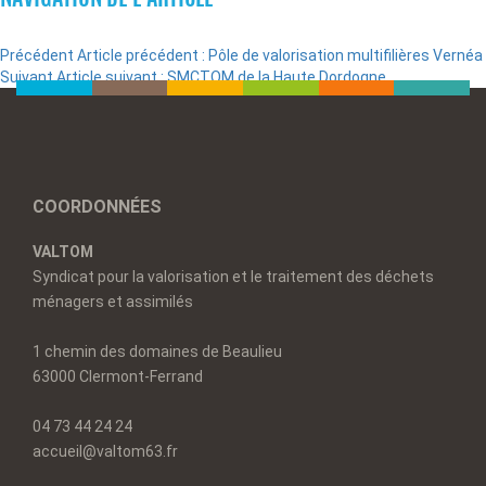
Précédent
Article précédent :
Pôle de valorisation multifilières Vernéa
Suivant
Article suivant :
SMCTOM de la Haute Dordogne
COORDONNÉES
VALTOM
Syndicat pour la valorisation et le traitement des déchets
ménagers et assimilés
1 chemin des domaines de Beaulieu
63000 Clermont-Ferrand
04 73 44 24 24
accueil@valtom63.fr