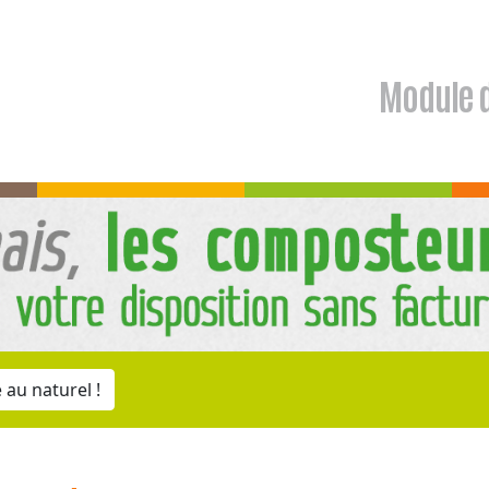
Module 
au naturel !