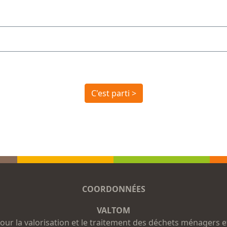
C'est parti >
COORDONNÉES
VALTOM
our la valorisation et le traitement des déchets ménagers e