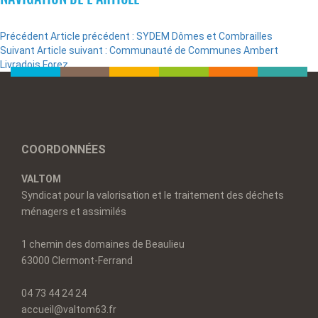
Précédent
Article précédent :
SYDEM Dômes et Combrailles
Suivant
Article suivant :
Communauté de Communes Ambert
Livradois Forez
COORDONNÉES
VALTOM
Syndicat pour la valorisation et le traitement des déchets
ménagers et assimilés
1 chemin des domaines de Beaulieu
63000 Clermont-Ferrand
04 73 44 24 24
accueil@valtom63.fr