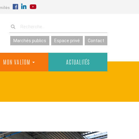
milés
Marchés publics
Espace privé
Contact
MON VALTOM
ACTUALITÉS