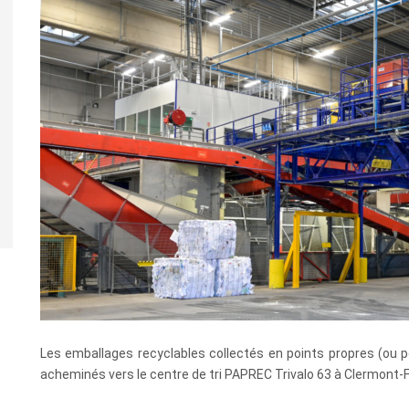
Les emballages recyclables collectés en points propres (ou p
acheminés vers le centre de tri PAPREC Trivalo 63 à Clermont-