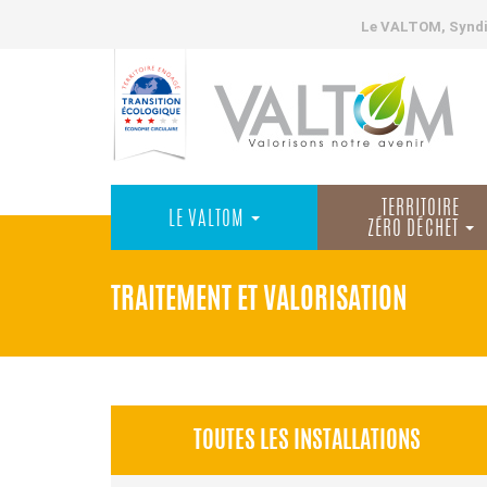
Le VALTOM, Syndic
TERRITOIRE
LE VALTOM
ZÉRO DÉCHET
TRAITEMENT ET VALORISATION
TOUTES LES INSTALLATIONS