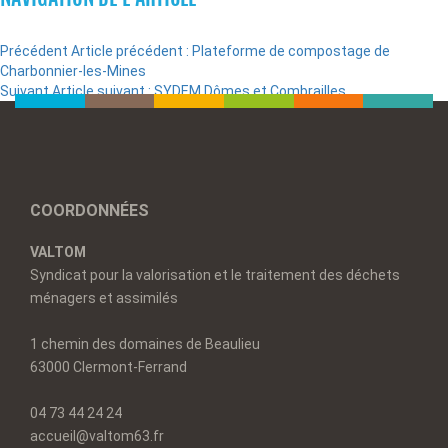
Précédent
Article précédent :
Plateforme de compostage de
Charbonnier-les-Mines
Suivant
Article suivant :
SYDEM Dômes et Combrailles
COORDONNÉES
VALTOM
Syndicat pour la valorisation et le traitement des déchets
ménagers et assimilés
1 chemin des domaines de Beaulieu
63000 Clermont-Ferrand
04 73 44 24 24
accueil@valtom63.fr