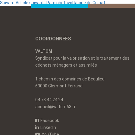
Suivant
Article suivant :
Parc photovoltaïque de Culhat
COORDONNÉES
VALTOM
Syndicat pour la valorisation et le traitement des
déchets ménagers et assimilés
1 chemin des domaines de Beaulieu
63000 Clermont-Ferrand
04 73 44 24 24
accueil@valtom63.fr
Facebook
LinkedIn
YouTube