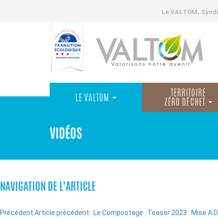
Le VALTOM, Syndic
TERRITOIRE
LE VALTOM
ZÉRO DÉCHET
VIDÉOS
NAVIGATION DE L’ARTICLE
Précédent
Article précédent :
Le Compostage : Teaser 2023 : Mise A D