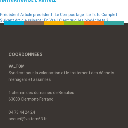
Précédent
Article précédent :
Le Compostage : Le Tuto Complet
Suivant
Article suivant :
En Vrai ! C’est quoi les biodéchets ?
COORDONNÉES
VALTOM
Syndicat pour la valorisation et le traitement des déchets
ménagers et assimilés
1 chemin des domaines de Beaulieu
63000 Clermont-Ferrand
04 73 44 24 24
accueil@valtom63.fr