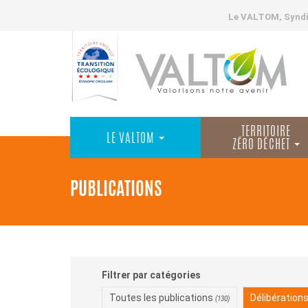
Le VALTOM, Syndic
TERRITOIRE
LE VALTOM
ZÉRO DÉCHET
PUBLICATIONS
Filtrer par catégories
Toutes les publications
Délibération
(130)