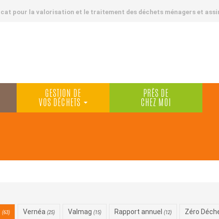
at pour la valorisation et le traitement des déchets ménagers et assi
GESTION DE
PRÈS DE
VOS DÉCHETS
CHEZ MOI
s
Vernéa
Valmag
Rapport annuel
Zéro Déch
(63)
(25)
(15)
(12)