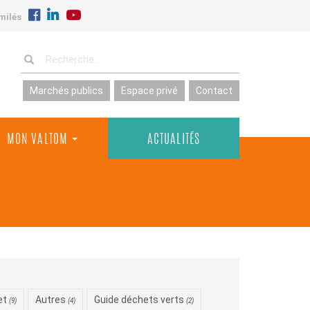
milés
Marchés publics
Espace privé
Contact
MON VALTOM
ACTUALITÉS
et
Autres
Guide déchets verts
(9)
(4)
(2)