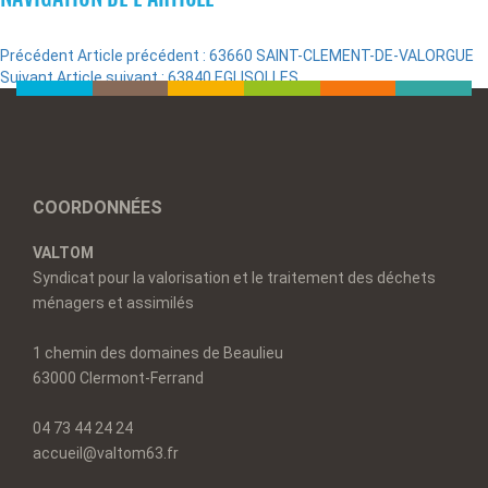
Précédent
Article précédent :
63660 SAINT-CLEMENT-DE-VALORGUE
Suivant
Article suivant :
63840 EGLISOLLES
COORDONNÉES
VALTOM
Syndicat pour la valorisation et le traitement des déchets
ménagers et assimilés
1 chemin des domaines de Beaulieu
63000 Clermont-Ferrand
04 73 44 24 24
accueil@valtom63.fr