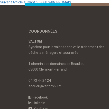
Suivant
Article suivant :
63660 SAINT-ROMAIN
COORDONNÉES
VALTOM
Syndicat pour la valorisation et le traitement des
déchets ménagers et assimilés
1 chemin des domaines de Beaulieu
63000 Clermont-Ferrand
04 73 44 24 24
accueil@valtom63.fr
Facebook
LinkedIn
YouTube