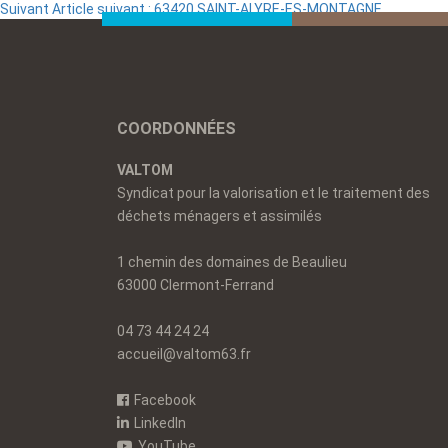
Suivant
Article suivant :
63420 SAINT-ALYRE-ES-MONTAGNE
COORDONNÉES
VALTOM
Syndicat pour la valorisation et le traitement des
déchets ménagers et assimilés
1 chemin des domaines de Beaulieu
63000 Clermont-Ferrand
04 73 44 24 24
accueil@valtom63.fr
Facebook
LinkedIn
YouTube