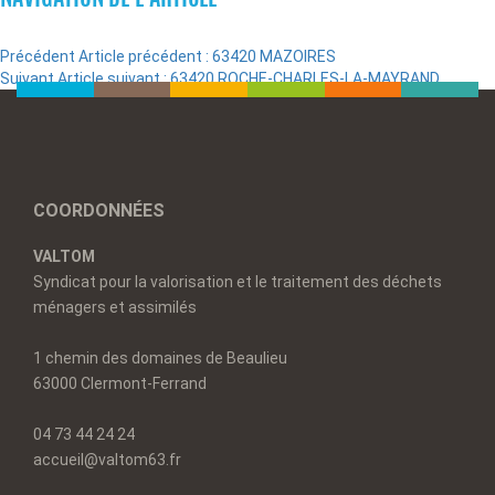
Précédent
Article précédent :
63420 MAZOIRES
Suivant
Article suivant :
63420 ROCHE-CHARLES-LA-MAYRAND
COORDONNÉES
VALTOM
Syndicat pour la valorisation et le traitement des déchets
ménagers et assimilés
1 chemin des domaines de Beaulieu
63000 Clermont-Ferrand
04 73 44 24 24
accueil@valtom63.fr