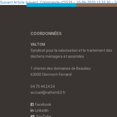
Suivant
Article suivant :
Commande n°5529 – 10-06-2020 15:33:30 – 
COORDONNÉES
VALTOM
Syndicat pour la valorisation et le traitement des
déchets ménagers et assimilés
1 chemin des domaines de Beaulieu
63000 Clermont-Ferrand
04 73 44 24 24
accueil@valtom63.fr
Facebook
LinkedIn
YouTube