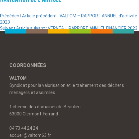
Précédent
Article précédent :
VALTOM – RAPPORT ANNUEL d’activité
2023
Suivant
Article suivant :
VERNÉA – RAPPORT ANNUEL FINANCIER 2023
COORDONNÉES
VALTOM
Syndicat pour la valorisation et le traitement des déchets
ménagers et assimilés
1 chemin des domaines de Beaulieu
63000 Clermont-Ferrand
04 73 44 24 24
accueil@valtom63.fr