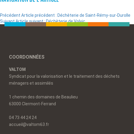
Précédent
Article précédent :
Déchèterie de Saint-Rémy-sur-Durolle
Suivant
Article suivant :
Déchèterie de Volvic
COORDONNÉES
VALTOM
Syndicat pour la valorisation et le traitement des déchets
ménagers et assimilés
1 chemin des domaines de Beaulieu
63000 Clermont-Ferrand
04 73 44 24 24
accueil@valtom63.fr