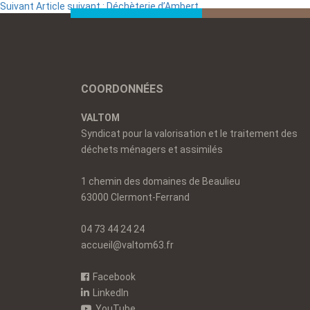
Suivant
Article suivant :
Déchèterie d’Ambert
COORDONNÉES
VALTOM
Syndicat pour la valorisation et le traitement des
déchets ménagers et assimilés
1 chemin des domaines de Beaulieu
63000 Clermont-Ferrand
04 73 44 24 24
accueil@valtom63.fr
Facebook
LinkedIn
YouTube