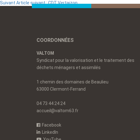
Suivant
Article suivant :
CDT Vertaizon
COORDONNÉES
VALTOM
Syndicat pour la valorisation et le traitement des
déchets ménagers et assimilés
1 chemin des domaines de Beaulieu
63000 Clermont-Ferrand
04 73 44 24 24
accueil@valtom63.fr
Facebook
LinkedIn
YouTube