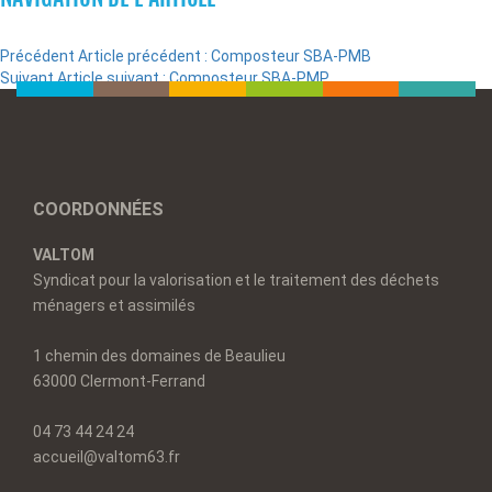
Précédent
Article précédent :
Composteur SBA-PMB
Suivant
Article suivant :
Composteur SBA-PMP
COORDONNÉES
VALTOM
Syndicat pour la valorisation et le traitement des déchets
ménagers et assimilés
1 chemin des domaines de Beaulieu
63000 Clermont-Ferrand
04 73 44 24 24
accueil@valtom63.fr