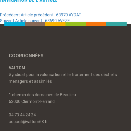
Précédent
Article précédent :
63970 AYDAT
Suivant
Article suivant :
63690 AVEZE
COORDONNÉES
VALTOM
Syndicat pour la valorisation et le traitement des déchets
ménagers et assimilés
1 chemin des domaines de Beaulieu
63000 Clermont-Ferrand
04 73 44 24 24
accueil@valtom63.fr