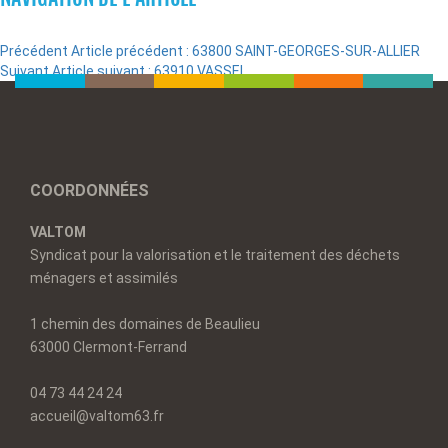
Précédent
Article précédent :
63800 SAINT-GEORGES-SUR-ALLIER
Suivant
Article suivant :
63910 VASSEL
COORDONNÉES
VALTOM
Syndicat pour la valorisation et le traitement des déchets
ménagers et assimilés
1 chemin des domaines de Beaulieu
63000 Clermont-Ferrand
04 73 44 24 24
accueil@valtom63.fr