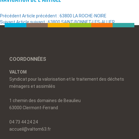
Précédent
Article précédent :
63800 LA ROCHE-NOIRE
Suivant
Article suivant :
63800 SAINT-BONNET-LES-ALLIER
COORDONNÉES
VALTOM
Syndicat pour la valorisation et le traitement des déchets
ménagers et assimilés
1 chemin des domaines de Beaulieu
63000 Clermont-Ferrand
04 73 44 24 24
accueil@valtom63.fr