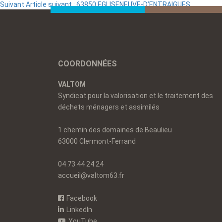
Suivant
Article suivant :
63850 EGLISENEUVE-D’ENTRAIGUES
COORDONNÉES
VALTOM
Syndicat pour la valorisation et le traitement des
déchets ménagers et assimilés
1 chemin des domaines de Beaulieu
63000 Clermont-Ferrand
04 73 44 24 24
accueil@valtom63.fr
Facebook
LinkedIn
YouTube