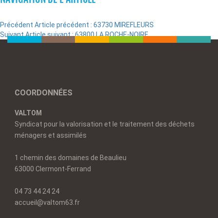
Précédent
Article précédent :
63730 MIREFLEURS
Suivant
Article suivant :
63800 LA ROCHE-NOIRE
COORDONNÉES
VALTOM
Syndicat pour la valorisation et le traitement des déchets
ménagers et assimilés
1 chemin des domaines de Beaulieu
63000 Clermont-Ferrand
04 73 44 24 24
accueil@valtom63.fr