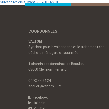
Suivant
Article suivant :
63760 LASTIC
COORDONNÉES
VALTOM
Syndicat pour la valorisation et le traitement des
déchets ménagers et assimilés
1 chemin des domaines de Beaulieu
63000 Clermont-Ferrand
04 73 44 24 24
accueil@valtom63.fr
Facebook
LinkedIn
YouTube