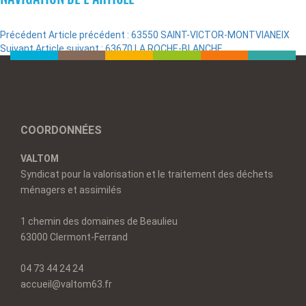
Précédent
Article précédent :
63550 SAINT-VICTOR-MONTVIANEIX
Suivant
Article suivant :
63670 LA ROCHE-BLANCHE
COORDONNÉES
VALTOM
Syndicat pour la valorisation et le traitement des déchets
ménagers et assimilés
1 chemin des domaines de Beaulieu
63000 Clermont-Ferrand
04 73 44 24 24
accueil@valtom63.fr