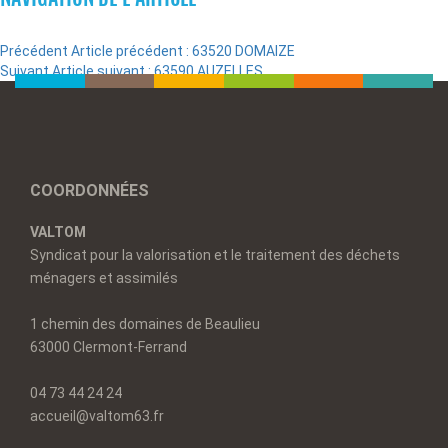
Précédent
Article précédent :
63520 DOMAIZE
Suivant
Article suivant :
63590 AUZELLES
COORDONNÉES
VALTOM
Syndicat pour la valorisation et le traitement des déchets
ménagers et assimilés
1 chemin des domaines de Beaulieu
63000 Clermont-Ferrand
04 73 44 24 24
accueil@valtom63.fr