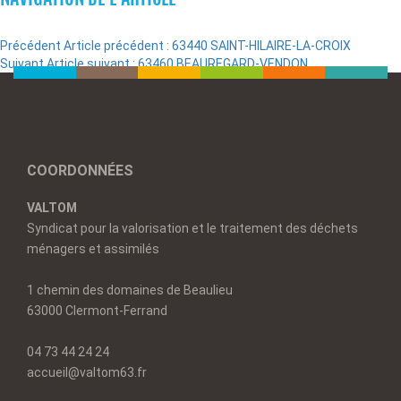
Précédent
Article précédent :
63440 SAINT-HILAIRE-LA-CROIX
Suivant
Article suivant :
63460 BEAUREGARD-VENDON
COORDONNÉES
VALTOM
Syndicat pour la valorisation et le traitement des déchets
ménagers et assimilés
1 chemin des domaines de Beaulieu
63000 Clermont-Ferrand
04 73 44 24 24
accueil@valtom63.fr