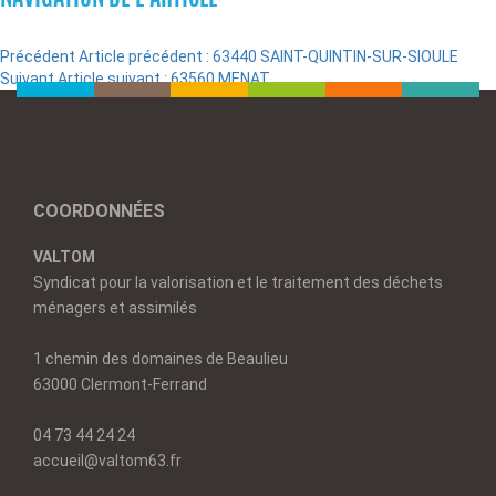
Précédent
Article précédent :
63440 SAINT-QUINTIN-SUR-SIOULE
Suivant
Article suivant :
63560 MENAT
COORDONNÉES
VALTOM
Syndicat pour la valorisation et le traitement des déchets
ménagers et assimilés
1 chemin des domaines de Beaulieu
63000 Clermont-Ferrand
04 73 44 24 24
accueil@valtom63.fr