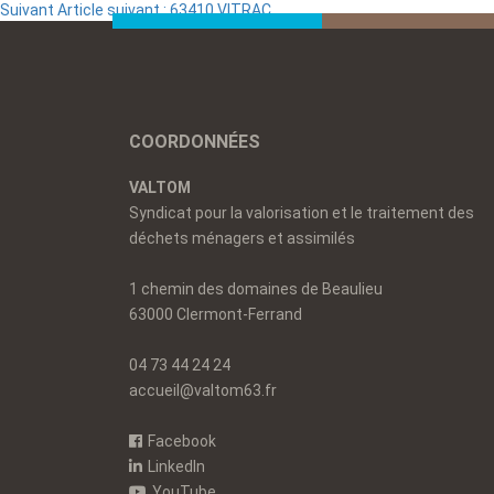
Suivant
Article suivant :
63410 VITRAC
COORDONNÉES
VALTOM
Syndicat pour la valorisation et le traitement des
déchets ménagers et assimilés
1 chemin des domaines de Beaulieu
63000 Clermont-Ferrand
04 73 44 24 24
accueil@valtom63.fr
Facebook
LinkedIn
YouTube