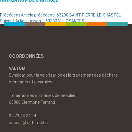
Précédent
Article précédent :
63230 SAINT-PIERRE-LE-CHASTEL
Suivant
Article suivant :
63380 VILLOSANGES
COORDONNÉES
VALTOM
Syndicat pour la valorisation et le traitement des déchets
ménagers et assimilés
1 chemin des domaines de Beaulieu
63000 Clermont-Ferrand
04 73 44 24 24
accueil@valtom63.fr