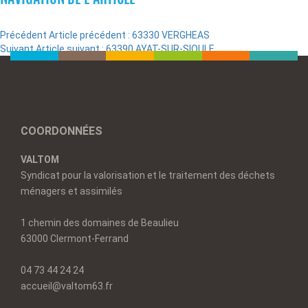
Précédent
Article précédent :
63330 VERGHEAS
Suivant
Article suivant :
63390 AYAT-SUR-SIOULE
COORDONNÉES
VALTOM
Syndicat pour la valorisation et le traitement des déchets
ménagers et assimilés
1 chemin des domaines de Beaulieu
63000 Clermont-Ferrand
04 73 44 24 24
accueil@valtom63.fr