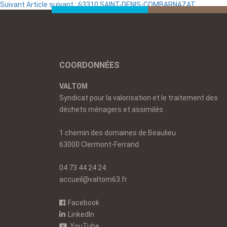
Suivant
Article suivant :
63310 SAINT-DENIS-COMBARNAZAT
COORDONNÉES
VALTOM
Syndicat pour la valorisation et le traitement des
déchets ménagers et assimilés
1 chemin des domaines de Beaulieu
63000 Clermont-Ferrand
04 73 44 24 24
accueil@valtom63.fr
Facebook
LinkedIn
YouTube