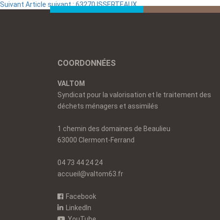
Suivant
Article suivant :
63270 ISSERTEAUX
COORDONNÉES
VALTOM
Syndicat pour la valorisation et le traitement des
déchets ménagers et assimilés
1 chemin des domaines de Beaulieu
63000 Clermont-Ferrand
04 73 44 24 24
accueil@valtom63.fr
Facebook
LinkedIn
YouTube