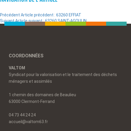
Précédent
Article précédent :
63260 EFFIAT
Suivant
Article suivant :
63260 SAINT-AGOULIN
COORDONNÉES
VALTOM
Syndicat pour la valorisation et le traitement des déchets
ménagers et assimilés
1 chemin des domaines de Beaulieu
63000 Clermont-Ferrand
04 73 44 24 24
accueil@valtom63.fr