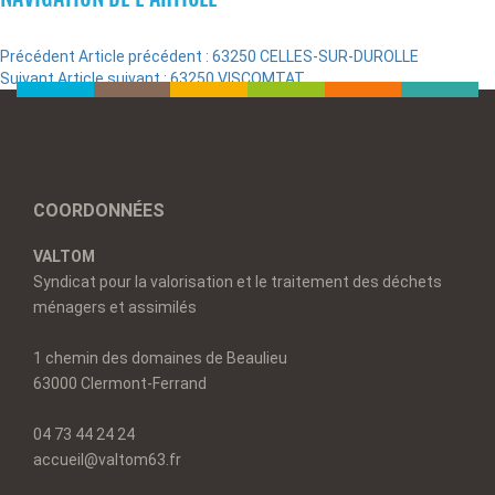
Précédent
Article précédent :
63250 CELLES-SUR-DUROLLE
Suivant
Article suivant :
63250 VISCOMTAT
COORDONNÉES
VALTOM
Syndicat pour la valorisation et le traitement des déchets
ménagers et assimilés
1 chemin des domaines de Beaulieu
63000 Clermont-Ferrand
04 73 44 24 24
accueil@valtom63.fr