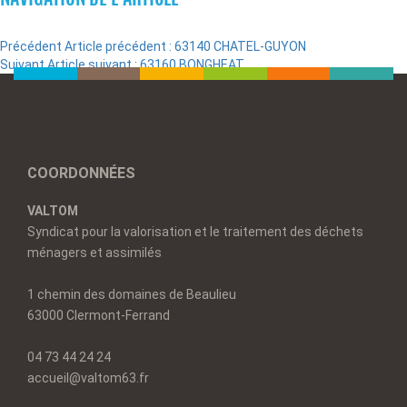
Précédent
Article précédent :
63140 CHATEL-GUYON
Suivant
Article suivant :
63160 BONGHEAT
COORDONNÉES
VALTOM
Syndicat pour la valorisation et le traitement des déchets
ménagers et assimilés
1 chemin des domaines de Beaulieu
63000 Clermont-Ferrand
04 73 44 24 24
accueil@valtom63.fr