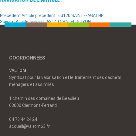
Précédent
Article précédent :
63120 SAINTE-AGATHE
Suivant
Article suivant :
63140 CHATEL-GUYON
COORDONNÉES
VALTOM
Syndicat pour la valorisation et le traitement des déchets
ménagers et assimilés
1 chemin des domaines de Beaulieu
63000 Clermont-Ferrand
04 73 44 24 24
accueil@valtom63.fr