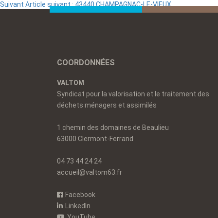
Suivant
Article suivant :
43440 CHAMPAGNAC-LE-VIEUX
COORDONNÉES
VALTOM
Syndicat pour la valorisation et le traitement des
déchets ménagers et assimilés
1 chemin des domaines de Beaulieu
63000 Clermont-Ferrand
04 73 44 24 24
accueil@valtom63.fr
Facebook
LinkedIn
YouTube