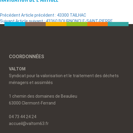
Précédent
Article précédent :
43300 TAILHAC
Suivant
Article suivant :
43360 BOURNONCLE-SAINT-PIERRE
COORDONNÉES
VALTOM
Syndicat pour la valorisation et le traitement des déchets
ménagers et assimilés
1 chemin des domaines de Beaulieu
63000 Clermont-Ferrand
04 73 44 24 24
accueil@valtom63.fr