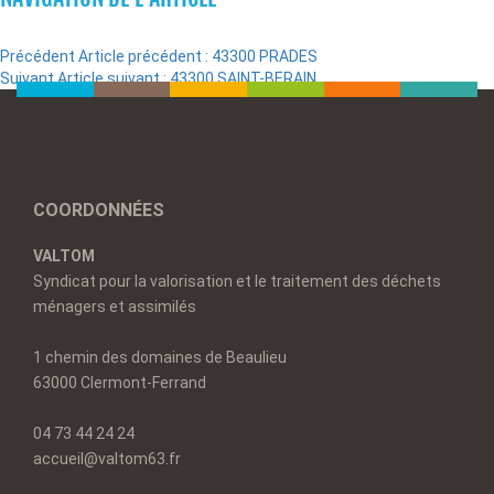
Précédent
Article précédent :
43300 PRADES
Suivant
Article suivant :
43300 SAINT-BERAIN
COORDONNÉES
VALTOM
Syndicat pour la valorisation et le traitement des déchets
ménagers et assimilés
1 chemin des domaines de Beaulieu
63000 Clermont-Ferrand
04 73 44 24 24
accueil@valtom63.fr