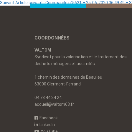
Suivant
Article suivant :
Commande n°5621 – 25-06-2020 06:49:49 –
COORDONNÉES
VALTOM
Syndicat pour la valorisation et le traitement des
déchets ménagers et assimilés
1 chemin des domaines de Beaulieu
63000 Clermont-Ferrand
04 73 44 24 24
accueil@valtom63.fr
Facebook
LinkedIn
YouTube