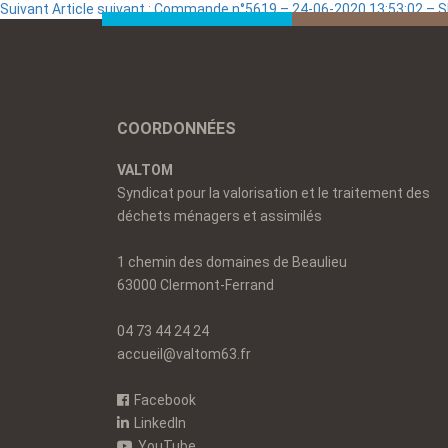
Suivant
Article suivant :
Commande n°5619 – 24-06-2020 13:53:02 –
COORDONNÉES
VALTOM
Syndicat pour la valorisation et le traitement des
déchets ménagers et assimilés
1 chemin des domaines de Beaulieu
63000 Clermont-Ferrand
04 73 44 24 24
accueil@valtom63.fr
Facebook
LinkedIn
YouTube