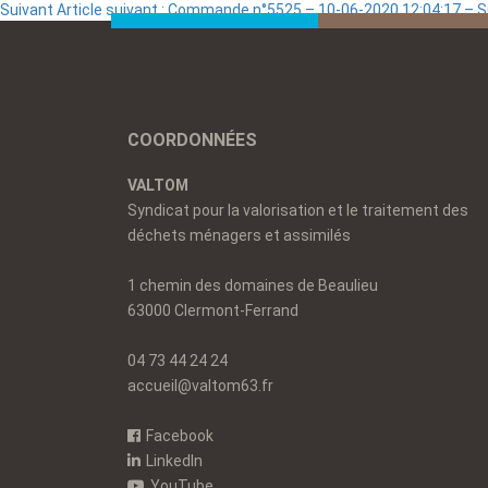
Suivant
Article suivant :
Commande n°5525 – 10-06-2020 12:04:17 –
COORDONNÉES
VALTOM
Syndicat pour la valorisation et le traitement des
déchets ménagers et assimilés
1 chemin des domaines de Beaulieu
63000 Clermont-Ferrand
04 73 44 24 24
accueil@valtom63.fr
Facebook
LinkedIn
YouTube