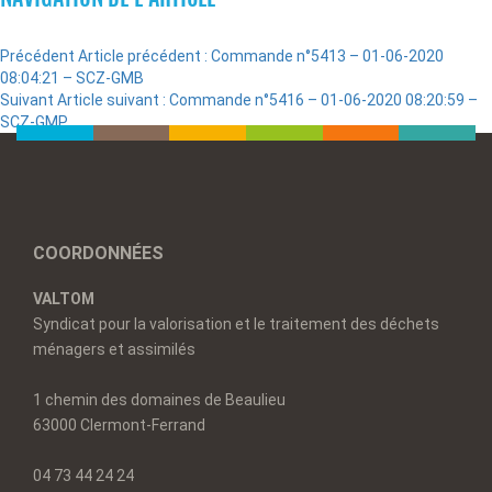
Précédent
Article précédent :
Commande n°5413 – 01-06-2020
08:04:21 – SCZ-GMB
Suivant
Article suivant :
Commande n°5416 – 01-06-2020 08:20:59 –
SCZ-GMP
COORDONNÉES
VALTOM
Syndicat pour la valorisation et le traitement des déchets
ménagers et assimilés
1 chemin des domaines de Beaulieu
63000 Clermont-Ferrand
04 73 44 24 24