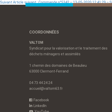
Suivant
Article suivant :
Commande n°5342 – 13-05-2020 12:41:29 –
COORDONNÉES
VALTOM
Syndicat pour la valorisation et le traitement des
déchets ménagers et assimilés
1 chemin des domaines de Beaulieu
63000 Clermont-Ferrand
04 73 44 24 24
accueil@valtom63.fr
Facebook
LinkedIn
YouTube