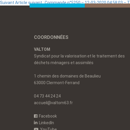
Suivant
Article suivant :
Commande n°5250 – 12-03-2020 04:58:03 –
COORDONNÉES
VALTOM
Syndicat pour la valorisation et le traitement des
déchets ménagers et assimilés
1 chemin des domaines de Beaulieu
63000 Clermont-Ferrand
04 73 44 24 24
accueil@valtom63.fr
Facebook
LinkedIn
YouTube