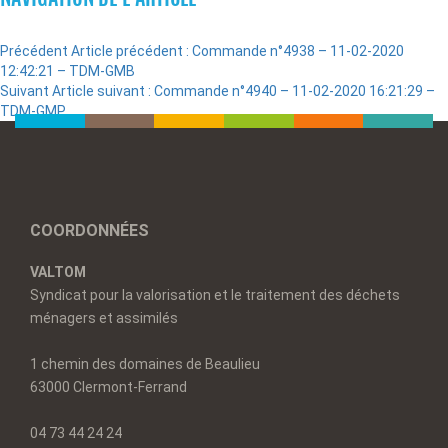
Précédent
Article précédent :
Commande n°4938 – 11-02-2020
12:42:21 – TDM-GMB
Suivant
Article suivant :
Commande n°4940 – 11-02-2020 16:21:29 –
TDM-GMP
COORDONNÉES
VALTOM
Syndicat pour la valorisation et le traitement des déchets
ménagers et assimilés
1 chemin des domaines de Beaulieu
63000 Clermont-Ferrand
04 73 44 24 24