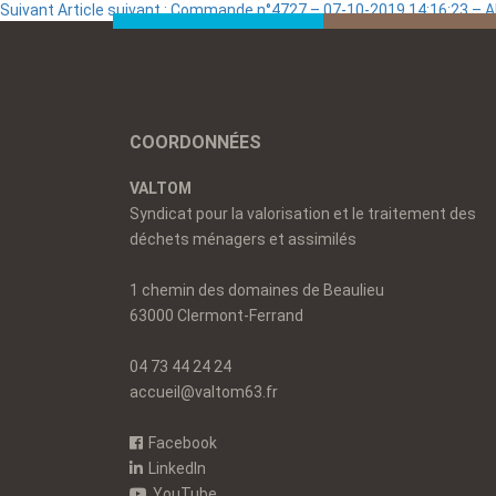
Suivant
Article suivant :
Commande n°4727 – 07-10-2019 14:16:23 – 
COORDONNÉES
VALTOM
Syndicat pour la valorisation et le traitement des
déchets ménagers et assimilés
1 chemin des domaines de Beaulieu
63000 Clermont-Ferrand
04 73 44 24 24
accueil@valtom63.fr
Facebook
LinkedIn
YouTube