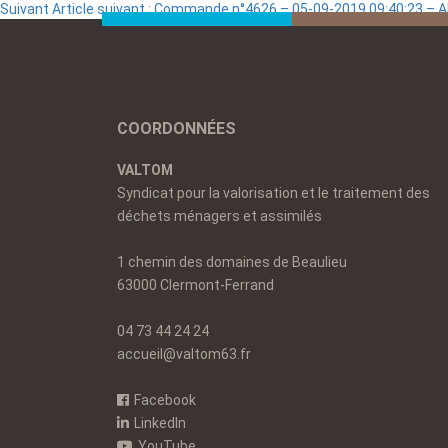
Suivant
Article suivant :
Commande n°4626 – 05-09-2019 09:40:23 – 
COORDONNÉES
VALTOM
Syndicat pour la valorisation et le traitement des
déchets ménagers et assimilés
1 chemin des domaines de Beaulieu
63000 Clermont-Ferrand
04 73 44 24 24
accueil@valtom63.fr
Facebook
LinkedIn
YouTube