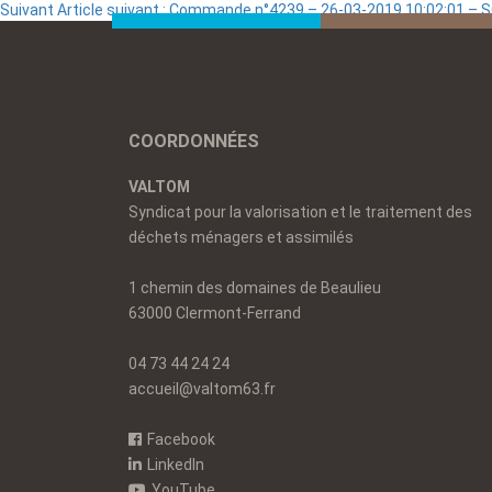
Suivant
Article suivant :
Commande n°4239 – 26-03-2019 10:02:01 –
COORDONNÉES
VALTOM
Syndicat pour la valorisation et le traitement des
déchets ménagers et assimilés
1 chemin des domaines de Beaulieu
63000 Clermont-Ferrand
04 73 44 24 24
accueil@valtom63.fr
Facebook
LinkedIn
YouTube